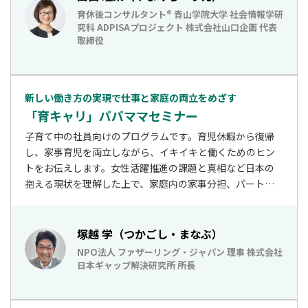
ンも学びます。
育休後コンサルタント® 青山学院大学 社会情報学研
究科 ADPISAプロジェクト 株式会社山口企画 代表
取締役
新しい働き方の実現で仕事と家庭の両立をめざす
「育キャリ」パパママセミナー
子育て中の社員向けのプログラムです。育児休暇から復帰
し、家事育児を両立しながら、イキイキと働くためのヒン
トをお伝えします。女性活躍推進の課題と真相など日本の
抱える現状を理解した上で、家庭内の家事分担、パートナ
ーとのコミュニケーション、ワークライフマネジメントを
考えます。演習をしながら、理解を深め、新しい働き方で
ある「育キャリ」を目指します。
塚越 学（つかごし・まなぶ）
NPO法人 ファザーリング・ジャパン 理事 株式会社
日本ギャップ解決研究所 所長