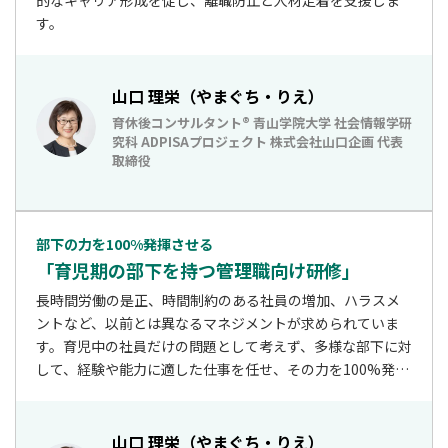
的なキャリア形成を促し、離職防止と人材定着を支援しま
す。
山口 理栄（やまぐち・りえ）
育休後コンサルタント® 青山学院大学 社会情報学研
究科 ADPISAプロジェクト 株式会社山口企画 代表
取締役
部下の力を100%発揮させる
「育児期の部下を持つ管理職向け研修」
長時間労働の是正、時間制約のある社員の増加、ハラスメ
ントなど、以前とは異なるマネジメントが求められていま
す。育児中の社員だけの問題として考えず、多様な部下に対
して、経験や能力に適した仕事を任せ、その力を100%発揮
させるようなマネジメントを身につけます。また、育休中
の社員をサポートする同僚が不満を抱えているという話を
よく耳にします。その社員への具体的なコミュニケーショ
山口 理栄（やまぐち・りえ）