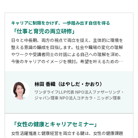
キャリアに制限をかけず、一歩踏み出す自信を得る
「仕事と育児の両立研修」
日々と中長期、両方の視点で両立を捉え、主体的に環境を
整える意識の醸成を目指します。社会や職場の変化の理解
やワークや受講者同士の対話による自己への理解を深め、
今後のキャリアのイメージを検討。希望を叶えるための心
がけや具体策も伝授します。復職を控えた育休中の社員、
復職後に両立を模索中の社員に性別問わず受講いただけま
す。
林田 香織（はやしだ・かおり）
ワンダライフLLP代表 NPO法人ファザーリング・
ジャパン理事 NPO法人コヂカラ・ニッポン理事
「女性の健康とキャリアセミナー」
女性活躍推進と健康経営を両立する鍵は、女性の健康課題