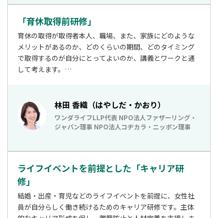
「育休取得前研修」
育休の取得が取得者本人、職場、また、家族にどのような
メリットがあるのか、どのくらいの期間、どのタイミング
で取得するのが自分にとってよいのか、講義とワークと通
して考えます。

職場とのコミュニケーションについても学ぶ他、多様な事
例、また、ロールモデルから話を聞くことで、育休取得を
具体的にイメージできます。育休取得前の女性社員はもち
林田 香織（はやしだ・かおり）
ろん、男性の育休取得を推進したい企業の社員に効果的な
ワンダライフLLP代表 NPO法人ファザーリング・
研修です。
ジャパン理事 NPO法人コヂカラ・ニッポン理事
ライフイベントを前提とした「キャリア研
修」
結婚・出産・育児などのライフイベントを前提に、女性社
員が自分らしく働き続けるためのキャリア研修です。主体