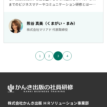
までのビジネスマナーやコミュニケーション研修とは一線
を画す最先端の人材育成プログラムです。 このトレーニン
グによって、職場の人間関係はもちろん社外の取引先やお
客様といった様々なレイヤー／ジェンダー／ジェネレーシ
熊谷 真美（くまがい・まみ）
ョンの違いで起きている問題を解消。社会の人間関係を健
株式会社マリアド 代表取締役
全にし、個人としても組織としても真の力を発揮できま
す。
1
2
3
4
株式会社かんき出版 ＨＲソリューション事業部