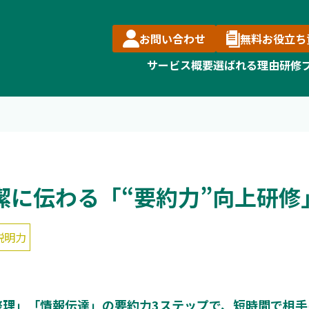
お問い合わせ
無料お役立ち
サービス概要
選ばれる理由
研修
潔に伝わる「“要約力”向上研修
説明力
整理」「情報伝達」の要約力3ステップで、短時間で相手