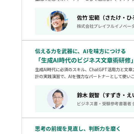
佐竹 宏範（さたけ・ひ
株式会社プレイフルイノベータ
伝える力を武器に、AIを味方につける
「生成AI時代のビジネス文章術研修
生成AI時代に必須のスキル、ChatGPT活用力
計の実践演習で、AIを強力なパートナーとして使い
鈴木 鋭智（すずき・え
ビジネス書・受験参考書著者
思考の前提を見直し、判断力を磨く