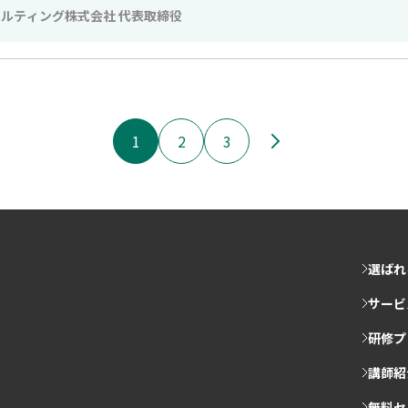
サルティング株式会社 代表取締役
1
2
3
選ばれ
サービ
研修プ
講師紹
無料セ