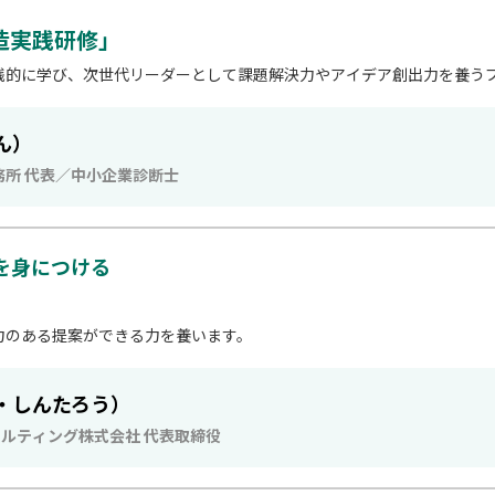
造実践研修」
践的に学び、次世代リーダーとして課題解決力やアイデア創出力を養う
ん）
所 代表／中小企業診断士
を身につける
力のある提案ができる力を養います。
・しんたろう）
サルティング株式会社 代表取締役