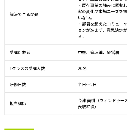
・既存事業の強みに固執し、
客の変化や市場ニーズを掴め
解決できる問題
いない。
・部署を超えたコミュニケー
ョンが進まず、意思決定が滞
る。
受講対象者
中堅、管理職、経営層
1クラスの受講人数
20名
研修日数
半日～2日
今津 美樹（ウィンドゥース 
担当講師
表取締役）