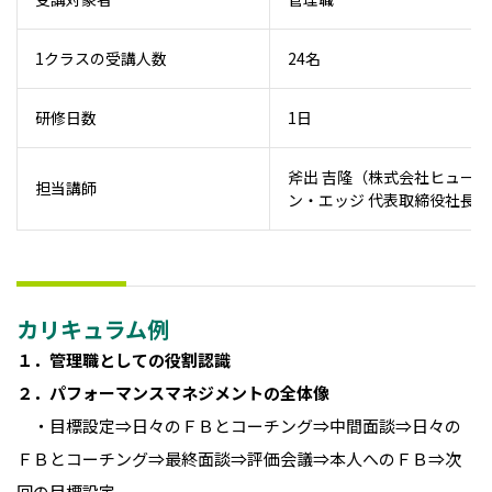
1クラスの受講人数
24名
研修日数
1日
斧出 吉隆（株式会社ヒューマ
担当講師
ン・エッジ 代表取締役社長）
カリキュラム例
１．管理職としての役割認識
２．パフォーマンスマネジメントの全体像
・目標設定⇒日々のＦＢとコーチング⇒中間面談⇒日々の
ＦＢとコーチング⇒最終面談⇒評価会議⇒本人へのＦＢ⇒次
回の目標設定