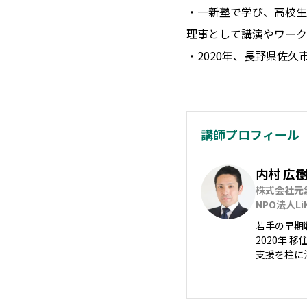
・一新塾で学び、高校生向
理事として講演やワーク
・2020年、長野県佐
講師プロフィール
内村 広
株式会社元氣
NPO法人Li
若手の早期
2020年
支援を柱に