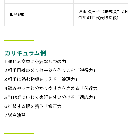
清水 久三子（株式会社 AND
担当講師
CREATE 代表取締役）
カリキュラム例
1.通じる文章に必要な５つの力
2.相手目線のメッセージを作りこむ「説得力」
3.相手に読む動機を与える「論理力」
4.読みやすさと分かりやすさを高める「伝達力」
5.“TPO”に応じて表現を使い分ける「適応力」
6.推敲する眼を養う「修正力」
7.総合演習