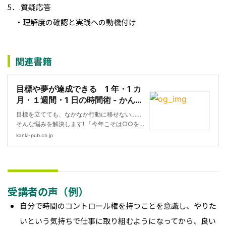
5．.質疑応答
・理解度の確認と実践への動機付け
関連書籍
目標や夢が達成できる 1 年・1 カ
月・１週間・1 日の時間術 - かんき
出版
目標を立てても、なかなか行動に移せない……
そんな悩みを解決します! 「今年こそは○○を達
成しよう」「将来に向けて□□の資格を取得す
kanki-pub.co.jp
る!」「目標数字を達成するために計画的に動こ
う!」そんな意欲はあるのに、いつの間にかグダ
グダ。毎年毎年、計画や …
受講者の声（例）
自分で時間のコントロール権を持つことを意識し、やりた
いという気持ちで仕事に取り組むようになってから、良い