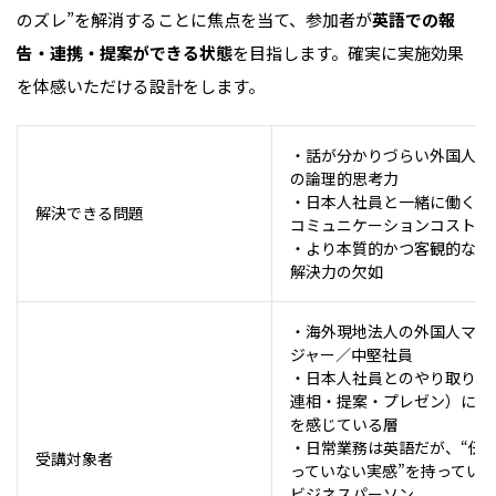
のズレ”を解消することに焦点を当て、参加者が
英語での報
告・連携・提案ができる状態
を目指します。確実に実施効果
を体感いただける設計をします。
・話が分かりづらい外国人社
の論理的思考力
・日本人社員と一緒に働く際
解決できる問題
コミュニケーションコスト
・より本質的かつ客観的な問
解決力の欠如
・海外現地法人の外国人マネ
ジャー／中堅社員
・日本人社員とのやり取り（
連相・提案・プレゼン）に課
を感じている層
・日常業務は英語だが、“伝
受講対象者
っていない実感”を持ってい
ビジネスパーソン