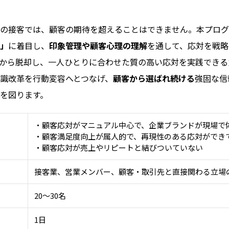
の接客では、顧客の期待を超えることはできません。本プログ
」
に着目し、
印象管理や顧客心理の理解
を通して、応対を戦略
から脱却し、一人ひとりに合わせた質の高い応対を実践できる
識改革を行動変容へとつなげ、
顧客から選ばれ続ける
強固な信
を図ります。
・顧客応対がマニュアル中心で、企業ブランドが現場で
・顧客満足度向上が属人的で、再現性のある応対ができ
・顧客応対が売上やリピートと結びついていない
接客業、営業メンバー、顧客・取引先と直接関わる立場
20～30名
1日