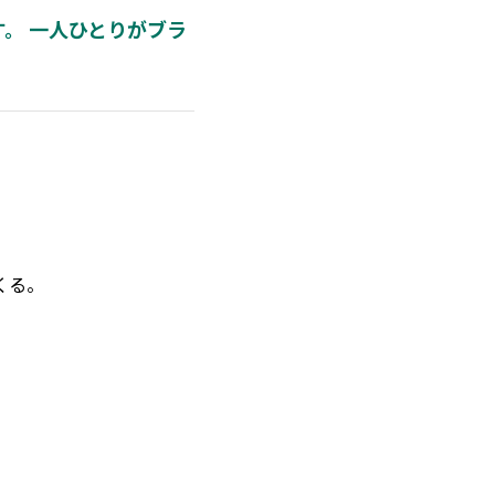
。 一人ひとりがブラ
くる。
。