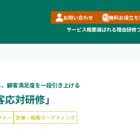
お問い合わせ
無料お役立ち
サービス概要
選ばれる理由
研修
し、顧客満足度を一段引き上げる
客応対研修」
マナー
営業・戦略マーケティング