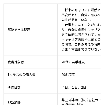
・将来のキャリアに漠然とし
不安があり、自分の進むべき
向性が見えていない
・仕事をこなすことが中心と
解決できる問題
り、自身の成長やキャリア形
を主体的に考えられていない
・キャリア面談や上司との対
の場で、自身の考えや将来像
うまく言語化できていない
受講対象者
20代の若手社員
1クラスの受講人数
20名程度
研修日数
半日、１日、2日
井上 洋市朗（株式会社カイラ
担当講師
ボ 代表取締役）