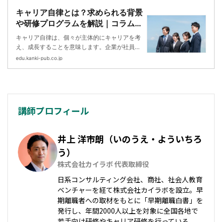
キャリア自律とは？求められる背景
や研修プログラムを解説｜コラム｜
お役立ち情報｜企業の社員研修・企
キャリア自律は、個々が主体的にキャリアを考
業研修ならかんき出版／人材育成・
え、成長することを意味します。企業が社員の
組織開発
キャリア自律を支援することで、エンゲージメ
edu.kanki-pub.co.jp
ントを高め、離職防止や生産性向上につながり
ます。
講師プロフィール
井上 洋市朗（いのうえ・よういちろ
う）
株式会社カイラボ 代表取締役
日系コンサルティング会社、商社、社会人教育
ベンチャーを経て株式会社カイラボを設立。早
期離職者への取材をもとに「早期離職白書」を
発行し、年間2000人以上を対象に全国各地で
若手向け研修やキャリア研修を行っている。