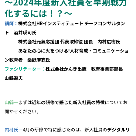
～2024年度新入社員を早期戦力
化するには！？～
講師：
株式会社HRインスティテュート チーフコンサルタン
ト 酒井瑛司氏
株式会社元氣応援団 代表取締役 団長 内村広樹氏
あなたの心に火をつける!人材育成・コミュニケーショ
ン教育者 桑野麻衣氏
ファシリテーター：
株式会社かんき出版 教育事業部部長
山縣道夫
山縣―
まずは
近年の研修で感じた新入社員の特徴
についてお
聞かせください。
内村氏―
4月の研修で特に感じたのは、新入社員の
デジタルリ